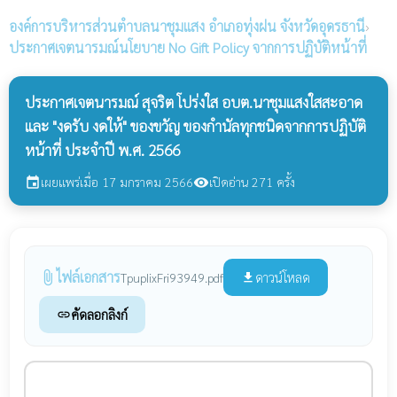
องค์การบริหารส่วนตำบลนาชุมแสง
อำเภอทุ่งฝน จังหวัดอุดรธานี
›
ประกาศเจตนารมณ์นโยบาย No Gift Policy จากการปฏิบัติหน้าที่
ประกาศเจตนารมณ์ สุจริต โปร่งใส อบต.นาชุมแสงใสสะอาด
และ "งดรับ งดให้" ของขวัญ ของกำนัลทุกชนิดจากการปฏิบัติ
หน้าที่ ประจำปี พ.ศ. 2566
เผยแพร่เมื่อ 17 มกราคม 2566
เปิดอ่าน 271 ครั้ง
event
visibility
ไฟล์เอกสาร
attach_file
ดาวน์โหลด
TpupIixFri93949.pdf
file_download
คัดลอกลิงก์
link