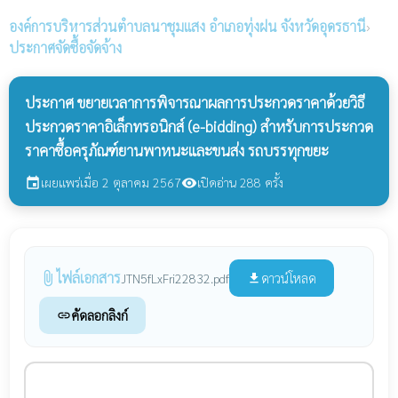
องค์การบริหารส่วนตำบลนาชุมแสง
อำเภอทุ่งฝน จังหวัดอุดรธานี
›
ประกาศจัดซื้อจัดจ้าง
ประกาศ ขยายเวลาการพิจารณาผลการประกวดราคาด้วยวิธี
ประกวดราคาอิเล็กทรอนิกส์ (e-bidding) สำหรับการประกวด
ราคาซื้อครุภัณฑ์ยานพาหนะและขนส่ง รถบรรทุกขยะ
เผยแพร่เมื่อ 2 ตุลาคม 2567
เปิดอ่าน 288 ครั้ง
event
visibility
ไฟล์เอกสาร
attach_file
ดาวน์โหลด
JTN5fLxFri22832.pdf
file_download
คัดลอกลิงก์
link