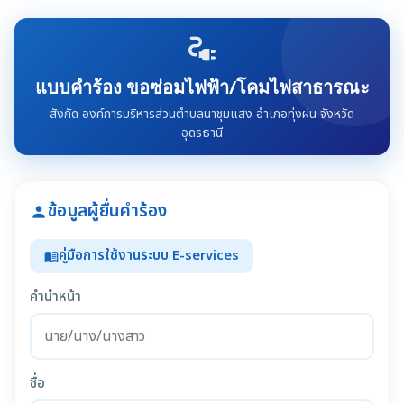
electrical_services
แบบคำร้อง ขอซ่อมไฟฟ้า/โคมไฟสาธารณะ
สังกัด องค์การบริหารส่วนตำบลนาชุมแสง อำเภอทุ่งฝน จังหวัด
อุดรธานี
ข้อมูลผู้ยื่นคำร้อง
person
คู่มือการใช้งานระบบ E-services
menu_book
คำนำหน้า
ชื่อ