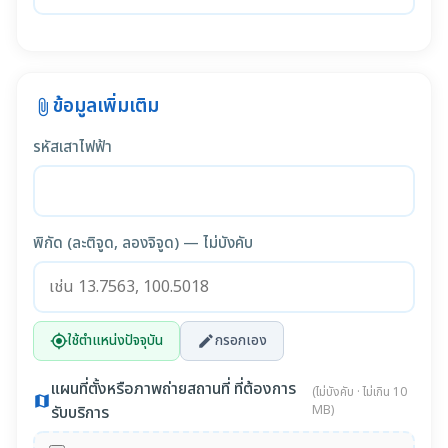
ข้อมูลเพิ่มเติม
attach_file
รหัสเสาไฟฟ้า
พิกัด (ละติจูด, ลองจิจูด) — ไม่บังคับ
ใช้ตำแหน่งปัจจุบัน
กรอกเอง
my_location
edit
แผนที่ตั้งหรือภาพถ่ายสถานที่ ที่ต้องการ
(ไม่บังคับ · ไม่เกิน 10
map
รับบริการ
MB)