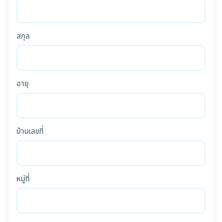
สกุล
อายุ
บ้านเลขที่
หมู่ที่