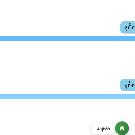
ดูทั้
ดูทั้
home
เมนูหลัก