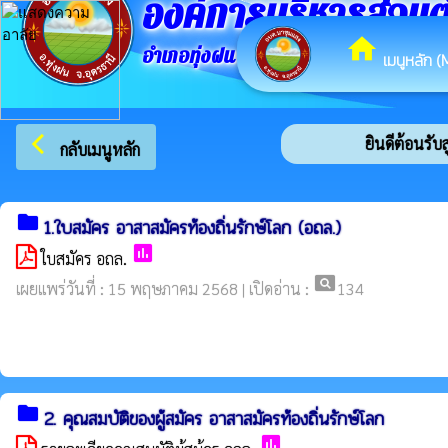
องค์การบริหารส่วน
home
อำเภอทุ่งฝน จังหวัดอุดรธานี
เมนูหลัก (
arrow_back_ios
ยินดีต้อนรับส
กลับเมนูหลัก
folder
1.ใบสมัคร อาสาสมัครท้องถิ่นรักษ์โลก (อถล.)
poll
ใบสมัคร อถล.
pageview
เผยแพร่วันที่ : 15 พฤษภาคม 2568 | เปิดอ่าน :
134
folder
2. คุณสมบัติของผู้สมัคร อาสาสมัครท้องถิ่นรักษ์โลก
poll