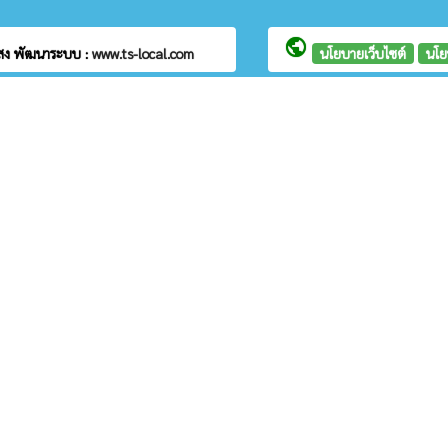
public
แสง
พัฒนาระบบ :
www.ts-local.com
นโยบายเว็บไซต์
นโย