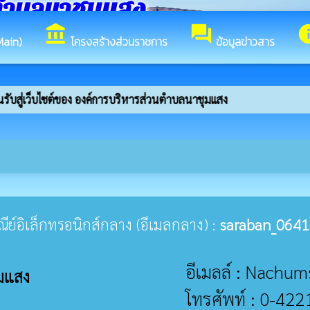
ตำบลนาชุมแสง
account_balance
forum
in
Main)
โครงสร้างส่วนราชการ
ข้อมูลข่าวสาร
รับสู่เว็บไซต์ของ องค์การบริหารส่วนตำบลนาชุมแสง
ษณีย์อิเล็กทรอนิกส์กลาง (อีเมลกลาง) :
saraban_0641
อีเมลล์ : Nach
มแสง
โทรศัพท์ : 0-42