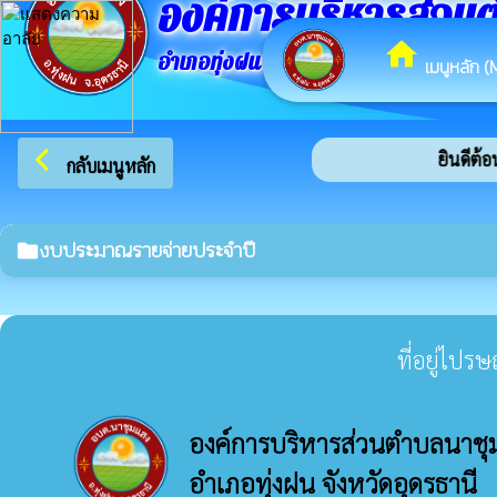
องค์การบริหารส่วน
home
อำเภอทุ่งฝน จังหวัดอุดรธานี
เมนูหลัก (
arrow_back_ios
ยินดีต้อน
กลับเมนูหลัก
งบประมาณรายจ่ายประจำปี
folder
ที่อยู่ไปร
องค์การบริหารส่วนตำบลนาชุ
อำเภอทุ่งฝน จังหวัดอุดรธานี