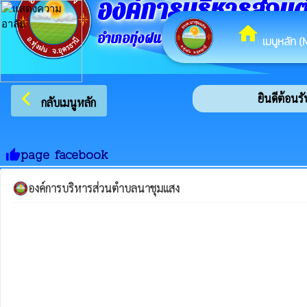
องค์การบริหารส่วน
home
อำเภอทุ่งฝน จังหวัดอุดรธานี
เมนูหลัก (
arrow_back_ios
ยินดีต้อนรับ
กลับเมนูหลัก
page facebook
thumb_up
องค์การบริหารส่วนตำบลนาชุมแสง