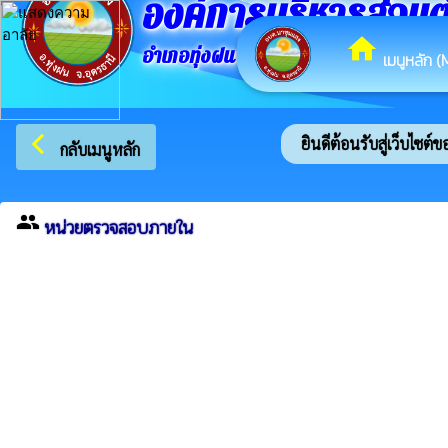
องค์การบริหารส่วน
home
อำเภอทุ่งฝน จังหวัดอุดรธานี
เมนูหลัก (
arrow_back_ios
ยินดีต้อนรับสู่เว็บไซต์
กลับเมนูหลัก
group
หน่วยตรวจสอบภายใน