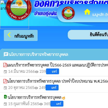
องค์การบริหารส่วน
home
อำเภอทุ่งฝน จังหวัดอุดรธานี
เมนูหลัก (
arrow_back_ios
ยินดีต้อนรับ
กลับเมนูหลัก
นโยบายการบริหารทรัพยากรบุคคล
chat
แผนบริหารทรัพยากรบุคคล ปี2566-2569 และแผนปฏิบัติการประ
14 มีนาคม 2566
239
แชร์
event
visibility
นโยบายการบริหารทรัพยากรบุคคล ประจำปีงบประมาณ พ.ศ.25
20 ตุลาคม 2565
249
แชร์
event
visibility
find_in_page
นโยบายการบริหารทรัพยากรบุคคล
whatshot
15 กุมภาพันธ์ 2565
365
แชร์
event
visibility