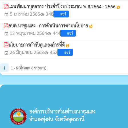
แผนพัฒนาบุคลากร ประจำปีงบประมาณ พ.ศ.2564 - 2566
whatshot
5 มกราคม 2565
348
แชร์
event
visibility
อบต.นาชุมแสง - การดำเนินการตามนโยบาย
whatshot
13 พฤษภาคม 2564
444
แชร์
event
visibility
นโยบายการกำกับดูแลองค์กรที่ดี
whatshot
26 มิถุนายน 2563
452
แชร์
event
visibility
1
1 - 6 (ทั้งหมด 6 รายการ)
องค์การบริหารส่วนตำบลนาชุมแสง
อำเภอทุ่งฝน จังหวัดอุดรธานี