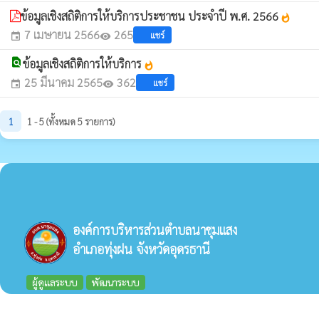
ข้อมูลเชิงสถิติการให้บริการประชาชน ประจำปี พ.ศ. 2566
whatshot
7 เมษายน 2566
265
แชร์
event
visibility
find_in_page
ข้อมูลเชิงสถิติการให้บริการ
whatshot
25 มีนาคม 2565
362
แชร์
event
visibility
1
1 - 5 (ทั้งหมด 5 รายการ)
องค์การบริหารส่วนตำบลนาชุมแสง
อำเภอทุ่งฝน จังหวัดอุดรธานี
ผู้ดูแลระบบ
พัฒนาระบบ