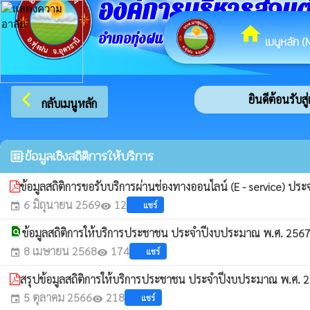
องค์การบริหารส่วน
home
อำเภอทุ่งฝน จังหวัดอุดรธานี
เมนูหลัก (
arrow_back_ios
ยินดีต้อนรับสู
กลับเมนูหลัก
ข้อมูลเชิงสถิติการให้บริการ
developer_board
ข้อมูลสถิติการขอรับบริการผ่านช่องทางออนไลน์ (E - service) 
6 มิถุนายน 2569
12
แชร์
event
visibility
find_in_page
ข้อมูลสถิติการให้บริการประชาชน ประจำปีงบประมาณ พ.ศ. 256
8 เมษายน 2568
174
แชร์
event
visibility
สรุปข้อมูลสถิติการให้บริการประชาชน ประจำปีงบประมาณ พ.ศ.
5 ตุลาคม 2566
218
แชร์
event
visibility