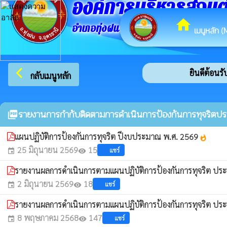
องค์การบริหารส่วน
home
อำเภอทุ่งฝน จังหวัดอุดรธานี
เมนูหลัก (
arrow_back_ios
ยินดีต้อนรับ
กลับเมนูหลัก
รายงานการกำกับติดตามการดำเนินการป้องกันการทุจริตปร
picture_as_pdf
แผนปฏิบัติการป้องกันการทุจริต ปีงบประมาณ พ.ศ. 2569
whatshot
25 มิถุนายน 2569
15
แชร์
event
visibility
รายงานผลการดำเนินการตามแผนปฏิบัติการป้องกันการทุจริต ปร
2 มิถุนายน 2569
18
แชร์
event
visibility
รายงานผลการดำเนินการตามแผนปฏิบัติการป้องกันการทุจริต ปร
8 พฤษภาคม 2568
147
แชร์
event
visibility