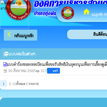
องค์การบริหารส่วน
home
อำเภอทุ่งฝน จังหวัดอุดรธานี
เมนูหลัก (
arrow_back_ios
ยินดีต้อน
กลับเมนูหลัก
แบบฟอร์มต่างๆ
picture_as_pdf
แบบคำร้องขอลงทะเบียนเพื่อขอรับสิทธิเงินอุดหนุนเพื่อการเลี้ยงดูเด
30 สิงหาคม 2565
317
แชร์
event
visibility
1
1 - 1 (ทั้งหมด 1 รายการ)