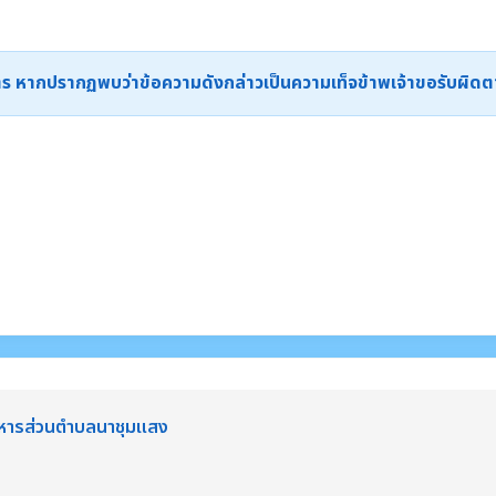
ะการ หากปรากฏพบว่าข้อความดังกล่าวเป็นความเท็จข้าพเจ้าขอรับผิ
ริหารส่วนตำบลนาชุมแสง