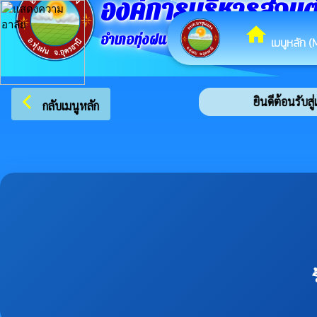
องค์การบริหารส่วน
home
อำเภอทุ่งฝน จังหวัดอุดรธานี
เมนูหลัก (
arrow_back_ios
ยินดีต้อนรับสู่เว
กลับเมนูหลัก